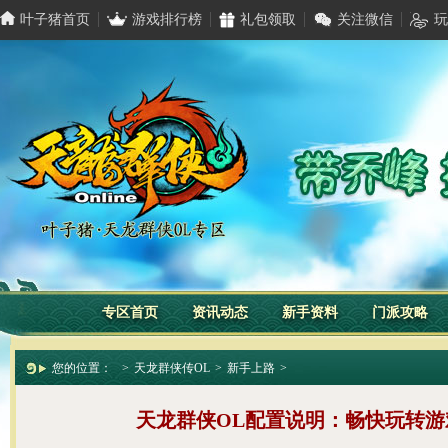
叶子猪首页
游戏排行榜
礼包领取
关注微信
玩
专区首页
资讯动态
新手资料
门派攻略
您的位置：
>
天龙群侠传OL
>
新手上路
>
天龙群侠OL配置说明：畅快玩转游