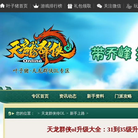
叶子猪首页
游戏排行榜
礼包领取
关注微信
玩
专区首页
资讯动态
新手资料
门派攻略
您的位置：
>
天龙群侠传OL
>
新手上路
>
天龙群侠ol升级大全：31到35级