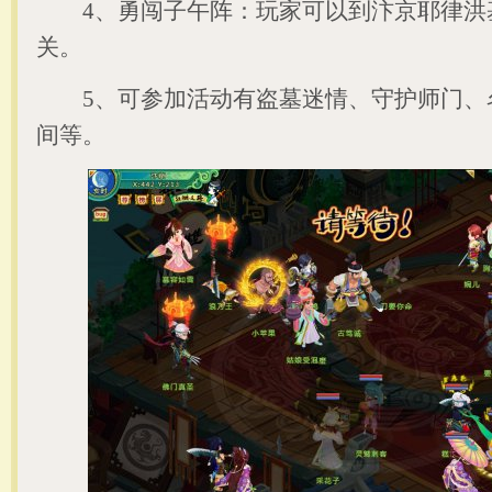
4、勇闯子午阵：玩家可以到汴京耶律洪基(40
关。
5、可参加活动有盗墓迷情、守护师门、
间等。