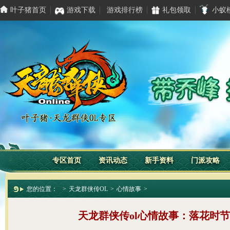
叶子猪首页
游戏下载
游戏排行榜
礼包领取
小蚁
专区首页
资讯动态
新手资料
门派攻略
您的位置：
>
天龙群侠传OL
>
心情故事
>
天龙群侠传ol心情故事：落花时