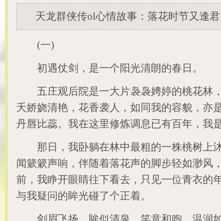
天龙群侠传ol心情故事：落花时节又逢
(一)
初遇仗剑，是一个阳光清朗的春日。
五庄观后院是一大片袅袅娉婷的桃花林，
夭娇娆清艳，花香袭人，如同我的容貌，亦
丹唇比蕊。我在这里修炼调息已有百年，我
那日，我卧躺在林中最粗的一株桃树上沐
闻簌簌声响，伴随着落花声的脚步轻如渺风
前，我睁开眼睛往下看去，只见一位青衣的
与我疑问的眸光碰了个正着。
剑眉飞扬，眸似清泉，笑意和煦，温润如