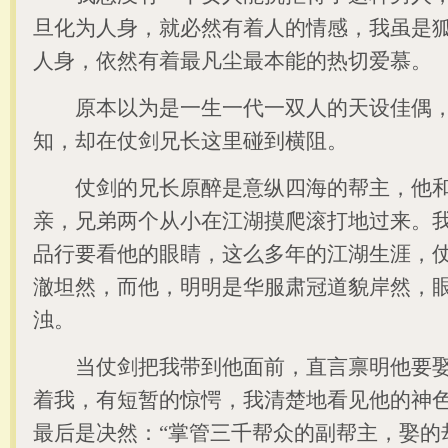
旦化为人身，就必然有着人的情感，我虽是
人身，依然有着最凡尘最本能的热切爱慕。
原本以为是一生一代一双人的天设佳偶，
知，却在仗剑兄长这里碰到横阻。
仗剑的兄长原醉是意纵四海的帮主，他和
亲，兄弟两个从小在江湖摸爬滚打地过来。
品行要看他的眼睛，这么多年的江湖生涯，
澈坦然，而他，明明是华服肃冠道貌岸然，
浊。
当仗剑把我带到他面前，直言禀明他要娶
着我，有短暂的惊愕，我清楚地看见他的神
最后是决然：“掌管三千帮众的副帮主，娶的