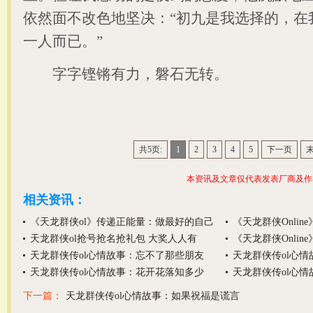
依然面不改色地坚决：“初九是我选择的，在
一人而已。”
字字铿锵有力，磐石无转。
共5页:
1
2
3
4
5
下一页
本资讯及文章仅代表发表厂商及作
相关资讯：
《天龙群侠ol》传递正能量：做最好的自己
《天龙群侠Onlin
天龙群侠ol抢号抢名抢礼包 大奖人人有
《天龙群侠Onlin
天龙群侠传ol心情故事：忘不了那些朋友
天龙群侠传ol心
天龙群侠传ol心情故事：花开花落知多少
天龙群侠传ol心
下一篇：
天龙群侠传ol心情故事：如果祝福是谎言