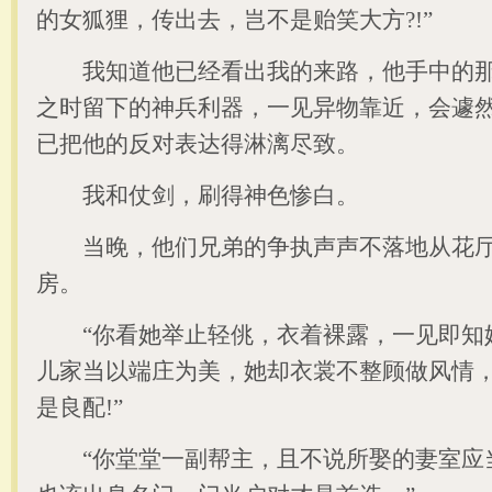
的女狐狸，传出去，岂不是贻笑大方?!”
我知道他已经看出我的来路，他手中的那
之时留下的神兵利器，一见异物靠近，会遽
已把他的反对表达得淋漓尽致。
我和仗剑，刷得神色惨白。
当晚，他们兄弟的争执声声不落地从花厅
房。
“你看她举止轻佻，衣着裸露，一见即知
儿家当以端庄为美，她却衣裳不整顾做风情
是良配!”
“你堂堂一副帮主，且不说所娶的妻室应