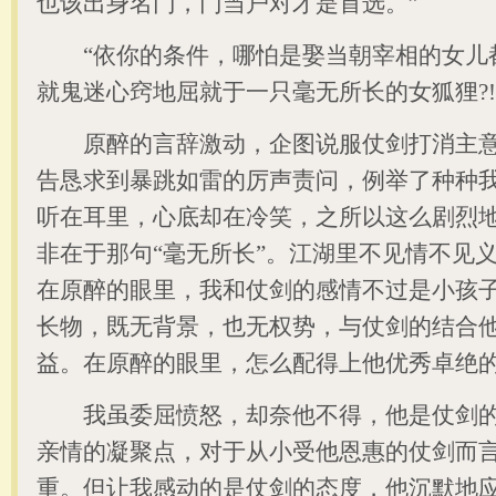
也该出身名门，门当户对才是首选。”
“依你的条件，哪怕是娶当朝宰相的女儿
就鬼迷心窍地屈就于一只毫无所长的女狐狸?!
原醉的言辞激动，企图说服仗剑打消主意
告恳求到暴跳如雷的厉声责问，例举了种种
听在耳里，心底却在冷笑，之所以这么剧烈
非在于那句“毫无所长”。江湖里不见情不见
在原醉的眼里，我和仗剑的感情不过是小孩
长物，既无背景，也无权势，与仗剑的结合
益。在原醉的眼里，怎么配得上他优秀卓绝的
我虽委屈愤怒，却奈他不得，他是仗剑的
亲情的凝聚点，对于从小受他恩惠的仗剑而
重。但让我感动的是仗剑的态度，他沉默地