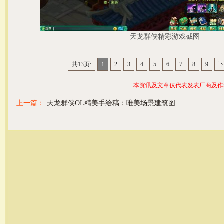
天龙群侠精彩游戏截图
共13页:
1
2
3
4
5
6
7
8
9
本资讯及文章仅代表发表厂商及作
上一篇：
天龙群侠OL精美手绘稿：唯美场景建筑图